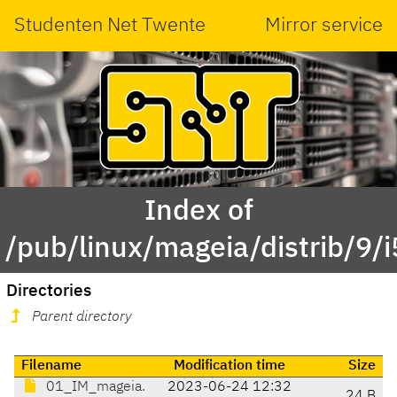
Studenten Net Twente
Mirror service
Index of
/pub/linux/mageia/distrib/9/i
Directories
Parent directory
Filename
Modification time
Size
01_IM_mageia.
2023-06-24 12:32
24 B