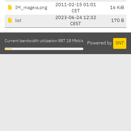
2011-02-15 01:01
IM_mageia.png
16 KiB
CET
2023-06-24 12:32
list
170 B
CEST
Current bandwidth utilization 887.18 Mbit/s
Powered by
SNT